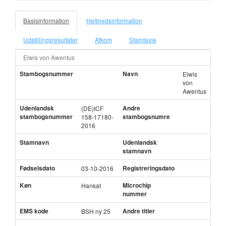
Basisinformation
Helbredsinformation
Udstillingsresultater
Afkom
Stamtavle
Elwis von Awentus
Stambogsnummer
Navn
Elwis
von
Awentus
Udenlandsk
Andre
(DE)ICF
stambogsnummer
stambogsnumre
158-17180-
2016
Stamnavn
Udenlandsk
stamnavn
Fødselsdato
Registreringsdato
03-10-2016
Køn
Microchip
Hankat
nummer
EMS kode
Andre titler
BSH ny 25