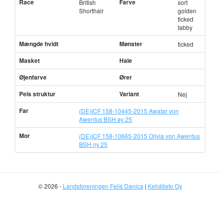
Race
Farve
British
sort
Shorthair
golden
ticked
tabby
Mængde hvidt
Mønster
ticked
Masket
Hale
Øjenfarve
Ører
Pels struktur
Variant
Nej
Far
(DE)ICF 158-10445-2015 Awatar von
Awentus BSH ay 25
Mor
(DE)ICF 158-10665-2015 Olivia von Awentus
BSH ny 25
© 2026 -
Landsforeningen Felis Danica
|
Kehätieto Oy