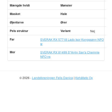
Mængde hvidt
Mønster
Masket
Hale
Øjenfarve
Ører
Pels struktur
Variant
Nej
Far
SVERAK RX 57718 Lado Isor Kongssønn NFO
w
Mor
SVERAK RX 81499 S*Anjin San's Chemnie
NFO ns
© 2026 -
Landsforeningen Felis Danica
|
Kehätieto Oy