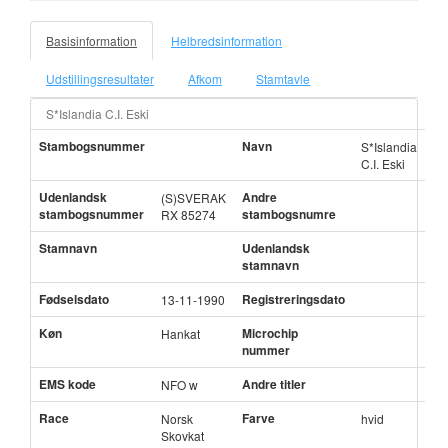
Basisinformation
Helbredsinformation
Udstillingsresultater
Afkom
Stamtavle
S*Islandia C.I. Eski
Stambogsnummer
Navn
S*Islandia
C.I. Eski
Udenlandsk
Andre
(S)SVERAK
stambogsnummer
stambogsnumre
RX 85274
Stamnavn
Udenlandsk
stamnavn
Fødselsdato
Registreringsdato
13-11-1990
Køn
Microchip
Hankat
nummer
EMS kode
Andre titler
NFO w
Race
Farve
Norsk
hvid
Skovkat