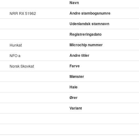
Navn
Andre stambogsnumre
NRR RX 51962
Udenlandsk stamnavn
Registreringsdato
Microchip nummer
Hunkat
Andre titler
NFO a
Farve
Norsk Skovkat
Mønster
Hale
Ører
Variant