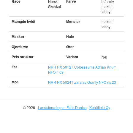
Race
Farve
Norsk
blå sølv
Skovkat
makrel
tabby
Mængde hvidt
Mønster
makrel
tabby
Masket
Hale
Øjenfarve
Ører
Pels struktur
Variant
Nej
Far
NRR RX 50127 Colosseums Adrian Knurr
NFO n 09
Mor
NRR RX 50241 Zara av Granly NFO ns 23
© 2026 -
Landsforeningen Felis Danica
|
Kehätieto Oy