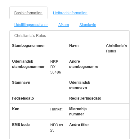
Basisinformation
Helbredsinformation
Udstillingsresultater
Afkom
Stamtavle
Christiania's Rufus
Stambogsnummer
Navn
Christiania's
Rufus
Udenlandsk
Andre
NRR
stambogsnummer
stambogsnumre
RX
50486
Stamnavn
Udenlandsk
stamnavn
Fødselsdato
Registreringsdato
Køn
Microchip
Hankat
nummer
EMS kode
Andre titler
NFO as
23