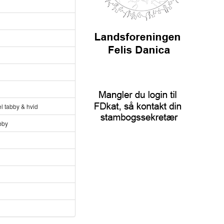
el tabby & hvid
bby