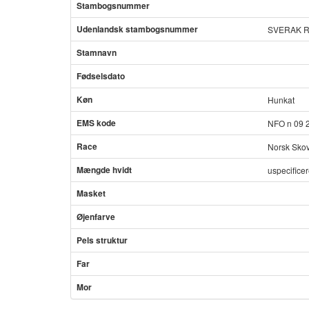
Stambogsnummer
Udenlandsk stambogsnummer
SVERAK R
Stamnavn
Fødselsdato
Køn
Hunkat
EMS kode
NFO n 09 
Race
Norsk Skov
Mængde hvidt
uspecifice
Masket
Øjenfarve
Pels struktur
Far
Mor