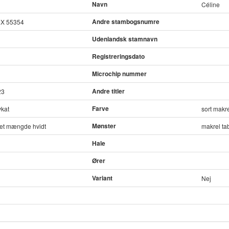
Navn
Céline
Andre stambogsnumre
X 55354
Udenlandsk stamnavn
Registreringsdato
Microchip nummer
Andre titler
23
Farve
kat
sort makr
Mønster
ret mængde hvidt
makrel ta
Hale
Ører
Variant
Nej