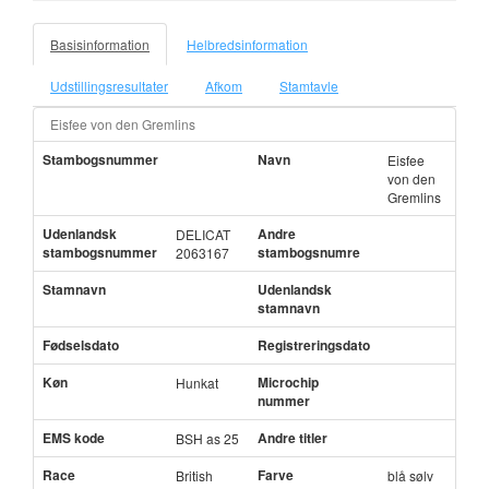
Basisinformation
Helbredsinformation
Udstillingsresultater
Afkom
Stamtavle
Eisfee von den Gremlins
Stambogsnummer
Navn
Eisfee
von den
Gremlins
Udenlandsk
Andre
DELICAT
stambogsnummer
stambogsnumre
2063167
Stamnavn
Udenlandsk
stamnavn
Fødselsdato
Registreringsdato
Køn
Microchip
Hunkat
nummer
EMS kode
Andre titler
BSH as 25
Race
Farve
British
blå sølv