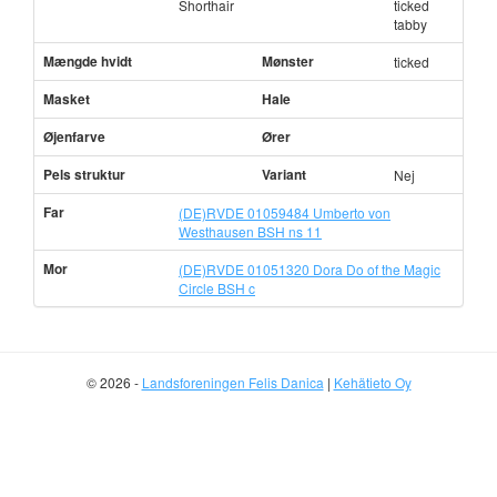
Shorthair
ticked
tabby
Mængde hvidt
Mønster
ticked
Masket
Hale
Øjenfarve
Ører
Pels struktur
Variant
Nej
Far
(DE)RVDE 01059484 Umberto von
Westhausen BSH ns 11
Mor
(DE)RVDE 01051320 Dora Do of the Magic
Circle BSH c
© 2026 -
Landsforeningen Felis Danica
|
Kehätieto Oy