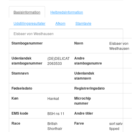
Basisinformation
Helbredsinformation
Udstillingsresultater
Afkom
Stamtavle
Eisbaer von Westhausen
Stambogsnummer
Navn
Eisbaer von
Westhausen
Udenlandsk
Andre
(DE)DELICAT
stambogsnummer
stambogsnumre
2063533
Stamnavn
Udenlandsk
stamnavn
Fødselsdato
Registreringsdato
Køn
Microchip
Hankat
nummer
EMS kode
Andre titler
BSH ns 11
Race
Farve
British
sort sølv
Shorthair
tipped