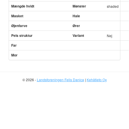
Mængde hvidt
Mønster
shaded
Masket
Hale
Øjenfarve
Ører
Pels struktur
Variant
Nej
Far
Mor
© 2026 -
Landsforeningen Felis Danica
|
Kehätieto Oy