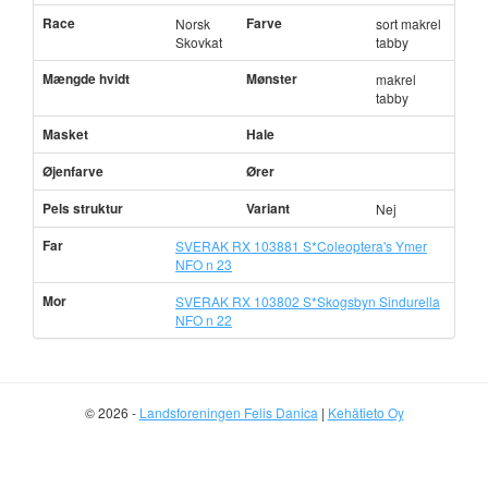
Race
Farve
Norsk
sort makrel
Skovkat
tabby
Mængde hvidt
Mønster
makrel
tabby
Masket
Hale
Øjenfarve
Ører
Pels struktur
Variant
Nej
Far
SVERAK RX 103881 S*Coleoptera's Ymer
NFO n 23
Mor
SVERAK RX 103802 S*Skogsbyn Sindurella
NFO n 22
© 2026 -
Landsforeningen Felis Danica
|
Kehätieto Oy