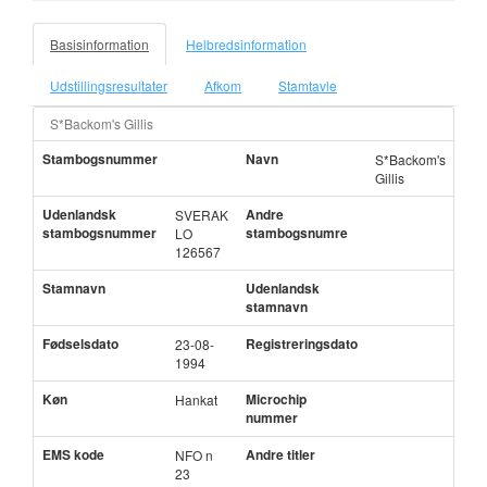
Basisinformation
Helbredsinformation
Udstillingsresultater
Afkom
Stamtavle
S*Backom's Gillis
Stambogsnummer
Navn
S*Backom's
Gillis
Udenlandsk
Andre
SVERAK
stambogsnummer
stambogsnumre
LO
126567
Stamnavn
Udenlandsk
stamnavn
Fødselsdato
Registreringsdato
23-08-
1994
Køn
Microchip
Hankat
nummer
EMS kode
Andre titler
NFO n
23