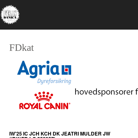
FDkat
IW'25 IC JCH KCH DK JEATRI MULDER JW