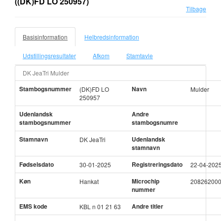
((DK)FD LO 250957)
Tilbage
Basisinformation
Helbredsinformation
Udstillingsresultater
Afkom
Stamtavle
DK JeaTri Mulder
Stambogsnummer
Navn
(DK)FD LO
Mulder
250957
Udenlandsk
Andre
stambogsnummer
stambogsnumre
Stamnavn
Udenlandsk
DK JeaTri
stamnavn
Fødselsdato
Registreringsdato
30-01-2025
22-04-202
Køn
Microchip
Hankat
20826200
nummer
EMS kode
Andre titler
KBL n 01 21 63