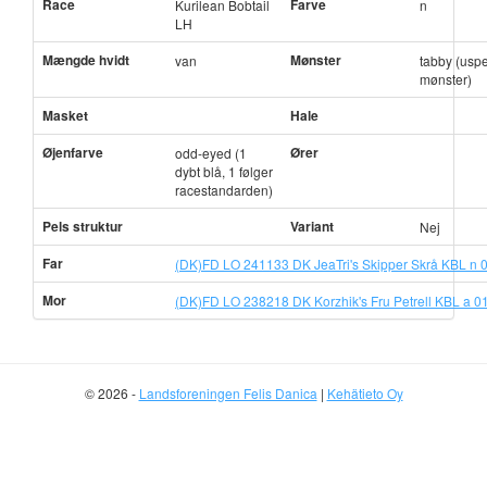
Race
Farve
Kurilean Bobtail
n
LH
Mængde hvidt
Mønster
van
tabby (uspe
mønster)
Masket
Hale
Øjenfarve
Ører
odd-eyed (1
dybt blå, 1 følger
racestandarden)
Pels struktur
Variant
Nej
Far
(DK)FD LO 241133 DK JeaTri's Skipper Skrå KBL n 
Mor
(DK)FD LO 238218 DK Korzhik's Fru Petrell KBL a 0
© 2026 -
Landsforeningen Felis Danica
|
Kehätieto Oy