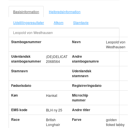
Basisinformation
Helbredsinformation
Udstillingsresultater
Afkom
Stamtavle
Leopold von Westhausen
Stambogsnummer
Navn
Leopold von
Westhausen
Udenlandsk
Andre
(DE)DELICAT
stambogsnummer
stambogsnumre
2068564
Stamnavn
Udenlandsk
stamnavn
Fødselsdato
Registreringsdato
Køn
Microchip
Hankat
nummer
EMS kode
Andre titler
BLH ny 25
Race
Farve
British
golden
Longhair
ticked tabby