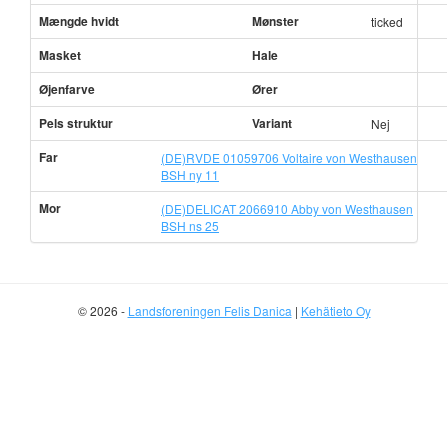
Mængde hvidt
Mønster
ticked
Masket
Hale
Øjenfarve
Ører
Pels struktur
Variant
Nej
Far
(DE)RVDE 01059706 Voltaire von Westhausen
BSH ny 11
Mor
(DE)DELICAT 2066910 Abby von Westhausen
BSH ns 25
© 2026 -
Landsforeningen Felis Danica
|
Kehätieto Oy