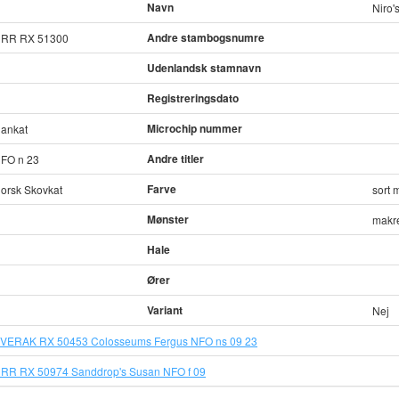
Navn
Niro'
Andre stambogsnumre
RR RX 51300
Udenlandsk stamnavn
Registreringsdato
Microchip nummer
ankat
Andre titler
FO n 23
Farve
orsk Skovkat
sort 
Mønster
makre
Hale
Ører
Variant
Nej
VERAK RX 50453 Colosseums Fergus NFO ns 09 23
RR RX 50974 Sanddrop's Susan NFO f 09