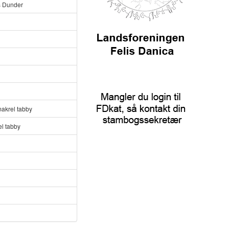
s Dunder
makrel tabby
l tabby