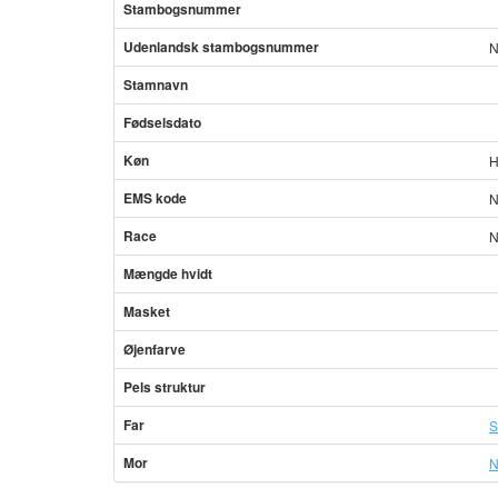
Stambogsnummer
Udenlandsk stambogsnummer
N
Stamnavn
Fødselsdato
Køn
H
EMS kode
N
Race
N
Mængde hvidt
Masket
Øjenfarve
Pels struktur
Far
S
Mor
N