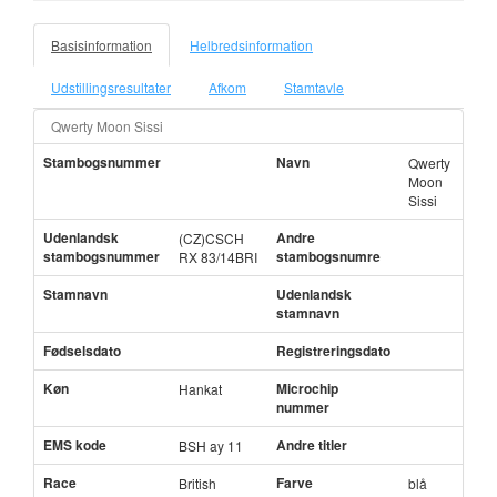
Basisinformation
Helbredsinformation
Udstillingsresultater
Afkom
Stamtavle
Qwerty Moon Sissi
Stambogsnummer
Navn
Qwerty
Moon
Sissi
Udenlandsk
Andre
(CZ)CSCH
stambogsnummer
stambogsnumre
RX 83/14BRI
Stamnavn
Udenlandsk
stamnavn
Fødselsdato
Registreringsdato
Køn
Microchip
Hankat
nummer
EMS kode
Andre titler
BSH ay 11
Race
Farve
British
blå