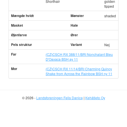
Shorthair
golden
tipped
Mængde hvidt
Mønster
shaded
Masket
Hale
Øjenfarve
Ører
Pels struktur
Variant
Nej
Far
(CZ)CSCH RX 388/11/BRI Nonchalant Bleu
D'Oaxaca BSH ay 11
Mor
(CZ)CSCH RX 11/14/BRI Charming Quincy
Shake from Across the Rainbow BSH ny 11
© 2026 -
Landsforeningen Felis Danica
|
Kehätieto Oy