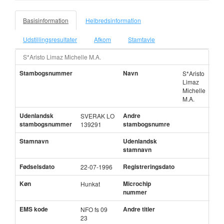
Basisinformation
Helbredsinformation
Udstillingsresultater
Afkom
Stamtavle
S*Aristo Limaz Michelle M.A.
Stambogsnummer
Navn
S*Aristo
Limaz
Michelle
M.A.
Udenlandsk
Andre
SVERAK LO
stambogsnummer
stambogsnumre
139291
Stamnavn
Udenlandsk
stamnavn
Fødselsdato
Registreringsdato
22-07-1996
Køn
Microchip
Hunkat
nummer
EMS kode
Andre titler
NFO fs 09
23