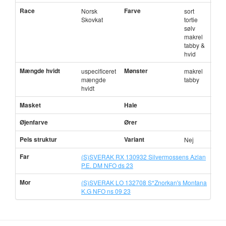
Race
Farve
Norsk
sort
Skovkat
tortie
sølv
makrel
tabby &
hvid
Mængde hvidt
Mønster
uspecificeret
makrel
mængde
tabby
hvidt
Masket
Hale
Øjenfarve
Ører
Pels struktur
Variant
Nej
Far
(S)SVERAK RX 130932 Silvermossens Azlan
P.E. DM NFO ds 23
Mor
(S)SVERAK LO 132708 S*Znorkan's Montana
K.G NFO ns 09 23