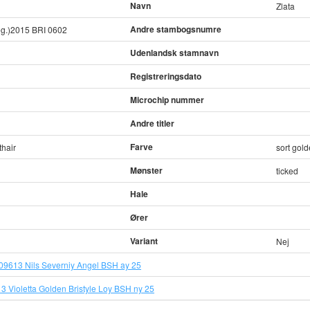
Navn
Zlata
Andre stambogsnumre
eg.)2015 BRI 0602
Udenlandsk stamnavn
Registreringsdato
Microchip nummer
Andre titler
Farve
thair
sort gold
Mønster
ticked
Hale
Ører
Variant
Nej
9613 Nils Severniy Angel BSH ay 25
13 Violetta Golden Bristyle Loy BSH ny 25