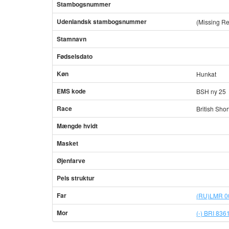
Stambogsnummer
Udenlandsk stambogsnummer
(Missing R
Stamnavn
Fødselsdato
Køn
Hunkat
EMS kode
BSH ny 25
Race
British Shor
Mængde hvidt
Masket
Øjenfarve
Pels struktur
Far
(RU)LMR 00
Mor
(-) BRI 836