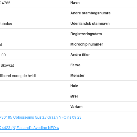
Navn
X 4765
Andre stambogsnumre
Udenlandsk stamnavn
 Jubatus
Registreringsdato
Microchip nummer
t
Andre titler
 09
Farve
 Skovkat
Mønster
ificeret mængde hvidt
Hale
Ører
Variant
 30185 Colosseums Gustav Graah NFO ns 09 23
 4423 (N)Flatland's Avedine NFO w