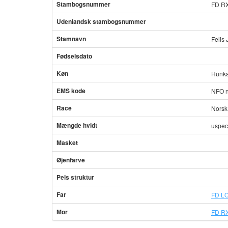
Stambogsnummer
FD R
Udenlandsk stambogsnummer
Stamnavn
Felis
Fødselsdato
Køn
Hunka
EMS kode
NFO n
Race
Norsk
Mængde hvidt
uspec
Masket
Øjenfarve
Pels struktur
Far
FD LO
Mor
FD RX