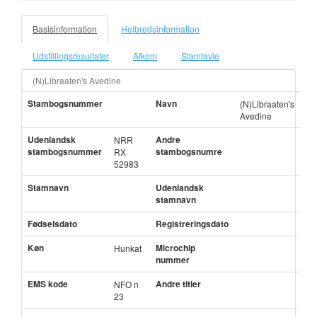
Basisinformation
Helbredsinformation
Udstillingsresultater
Afkom
Stamtavle
(N)Libraaten's Avedine
Stambogsnummer
Navn
(N)Libraaten's
Avedine
Udenlandsk
Andre
NRR
stambogsnummer
stambogsnumre
RX
52983
Stamnavn
Udenlandsk
stamnavn
Fødselsdato
Registreringsdato
Køn
Microchip
Hunkat
nummer
EMS kode
Andre titler
NFO n
23