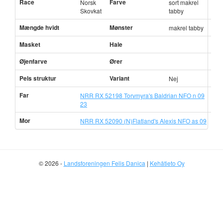
Race
Farve
Norsk
sort makrel
Skovkat
tabby
Mængde hvidt
Mønster
makrel tabby
Masket
Hale
Øjenfarve
Ører
Pels struktur
Variant
Nej
Far
NRR RX 52198 Torvmyra's Baldrian NFO n 09
23
Mor
NRR RX 52090 (N)Flatland's Alexis NFO as 09
© 2026 -
Landsforeningen Felis Danica
|
Kehätieto Oy