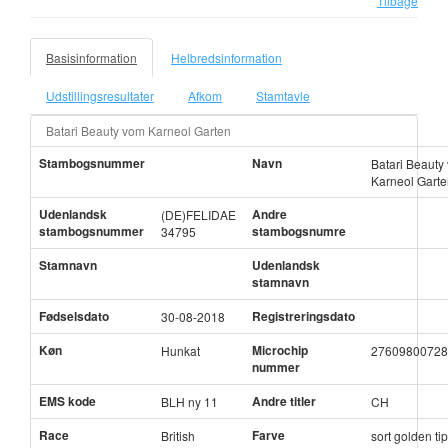
Tilbage
Basisinformation
Helbredsinformation
Udstillingsresultater
Afkom
Stamtavle
Batari Beauty vom Karneol Garten
Stambogsnummer
Navn
Batari Beauty
Karneol Gart
Udenlandsk
Andre
(DE)FELIDAE
stambogsnummer
stambogsnumre
34795
Stamnavn
Udenlandsk
stamnavn
Fødselsdato
Registreringsdato
30-08-2018
Køn
Microchip
Hunkat
27609800728
nummer
EMS kode
Andre titler
BLH ny 11
CH
Race
Farve
British
sort golden ti