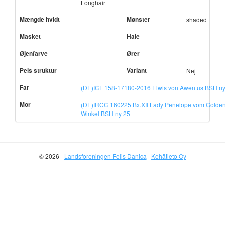
Longhair
Mængde hvidt
Mønster
shaded
Masket
Hale
Øjenfarve
Ører
Pels struktur
Variant
Nej
Far
(DE)ICF 158-17180-2016 Elwis von Awentus BSH ny
Mor
(DE)IRCC 160225 Bx.XII Lady Penelope vom Golde
Winkel BSH ny 25
© 2026 -
Landsforeningen Felis Danica
|
Kehätieto Oy